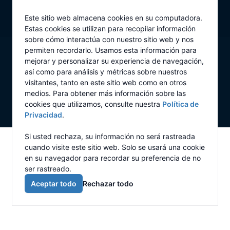
Skip to main content
Newcalgon
Este sitio web almacena cookies en su computadora.
Open mai
Estas cookies se utilizan para recopilar información
Your Company
sobre cómo interactúa con nuestro sitio web y nos
permiten recordarlo. Usamos esta información para
mejorar y personalizar su experiencia de navegación,
LinkedIn
YouTube
así como para análisis y métricas sobre nuestros
visitantes, tanto en este sitio web como en otros
© 2026 - ALL RIGHTS RESERVED - NEWCALGON
medios. Para obtener más información sobre las
POLÍTICA DE PRIVACIDAD
cookies que utilizamos, consulte nuestra
Política de
Privacidad
.
Si usted rechaza, su información no será rastreada
cuando visite este sitio web. Solo se usará una cookie
en su navegador para recordar su preferencia de no
ser rastreado.
Aceptar todo
Rechazar todo