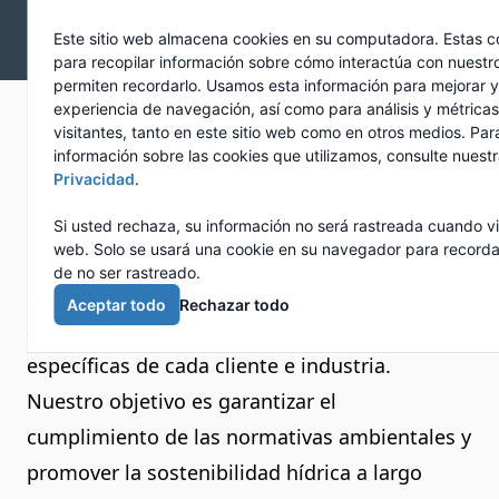
Skip to main content
Newcalgon
Este sitio web almacena cookies en su computadora. Estas co
para recopilar información sobre cómo interactúa con nuestro
permiten recordarlo. Usamos esta información para mejorar y
experiencia de navegación, así como para análisis y métrica
Tratamiento de aguas
visitantes, tanto en este sitio web como en otros medios. Pa
información sobre las cookies que utilizamos, consulte nuest
residuales
Privacidad
.
Si usted rechaza, su información no será rastreada cuando vis
web. Solo se usará una cookie en su navegador para recorda
En Newcalgon, nos especializamos en ofrecer
de no ser rastreado.
soluciones integrales para el tratamiento de
Aceptar todo
Rechazar todo
aguas residuales, adaptadas a las necesidades
específicas de cada cliente e industria.
Nuestro objetivo es garantizar el
cumplimiento de las normativas ambientales y
promover la sostenibilidad hídrica a largo