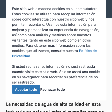
Skip to main content
Newcalgon
Este sitio web almacena cookies en su computadora.
Open mai
Estas cookies se utilizan para recopilar información
sobre cómo interactúa con nuestro sitio web y nos
permiten recordarlo. Usamos esta información para
Petroquímica
mejorar y personalizar su experiencia de navegación,
así como para análisis y métricas sobre nuestros
visitantes, tanto en este sitio web como en otros
medios. Para obtener más información sobre las
El agua juega un papel fundamental en la
cookies que utilizamos, consulte nuestra
Política de
industria petroquímica, ya sea como medio de
Privacidad
.
enfriamiento, lavado, reactivo químico,
Si usted rechaza, su información no será rastreada
generador de vapor, control de emisiones o
cuando visite este sitio web. Solo se usará una cookie
en su navegador para recordar su preferencia de no
para garantizar la seguridad y eficiencia de los
ser rastreado.
procesos. Su uso adecuado y eficiente es
Aceptar todo
Rechazar todo
crucial.
La necesidad de agua de alta calidad en esta