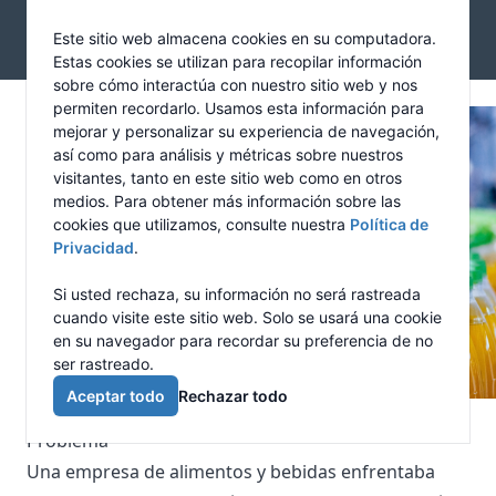
Skip to main content
Newcalgon
Este sitio web almacena cookies en su computadora.
Open mai
Estas cookies se utilizan para recopilar información
sobre cómo interactúa con nuestro sitio web y nos
Tecnología Calgon
permiten recordarlo. Usamos esta información para
mejorar y personalizar su experiencia de navegación,
Releasing High Tech
así como para análisis y métricas sobre nuestros
visitantes, tanto en este sitio web como en otros
medios. Para obtener más información sobre las
Caso de éxito en industria de alimentos y
cookies que utilizamos, consulte nuestra
Política de
Privacidad
.
bebidas
Si usted rechaza, su información no será rastreada
cuando visite este sitio web. Solo se usará una cookie
en su navegador para recordar su preferencia de no
ser rastreado.
Aceptar todo
Rechazar todo
Problema
Una empresa de alimentos y bebidas enfrentaba