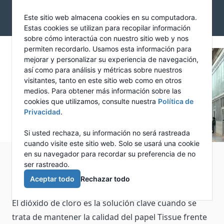
Skip to main content
Newcalgon
Este sitio web almacena cookies en su computadora.
Open mai
Estas cookies se utilizan para recopilar información
sobre cómo interactúa con nuestro sitio web y nos
Dióxido de cloro
permiten recordarlo. Usamos esta información para
mejorar y personalizar su experiencia de navegación,
así como para análisis y métricas sobre nuestros
visitantes, tanto en este sitio web como en otros
Video caso de éxito
medios. Para obtener más información sobre las
cookies que utilizamos, consulte nuestra
Política de
Privacidad
.
Si usted rechaza, su información no será rastreada
cuando visite este sitio web. Solo se usará una cookie
en su navegador para recordar su preferencia de no
No es ningún secreto que la calidad del papel Tissue
ser rastreado.
puede verse seriamente comprometida por el
Aceptar todo
Rechazar todo
control microbiológico ineficiente.
El dióxido de cloro es la solución clave cuando se
trata de mantener la calidad del papel Tissue frente