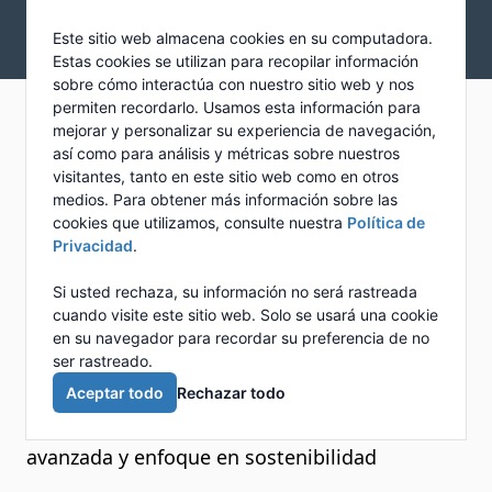
Skip to main content
Newcalgon
Este sitio web almacena cookies en su computadora.
Open mai
Estas cookies se utilizan para recopilar información
sobre cómo interactúa con nuestro sitio web y nos
permiten recordarlo. Usamos esta información para
Diseño, construcción,
mejorar y personalizar su experiencia de navegación,
así como para análisis y métricas sobre nuestros
operación y
visitantes, tanto en este sitio web como en otros
medios. Para obtener más información sobre las
mantenimiento de
cookies que utilizamos, consulte nuestra
Política de
Privacidad
.
plantas de tratamiento
Si usted rechaza, su información no será rastreada
de agua, sin capex
cuando visite este sitio web. Solo se usará una cookie
en su navegador para recordar su preferencia de no
ser rastreado.
Soluciones integrales para el tratamiento de
Aceptar todo
Rechazar todo
aguas residuales e industriales con tecnología
avanzada y enfoque en sostenibilidad